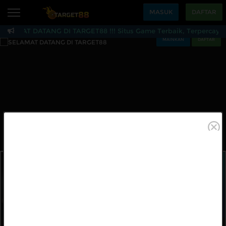
Beranda
MASUK
DAFTAR
ELAMAT DATANG DI TARGET88 !!! Situs Game Terbaik, Terpercaya, d
Sports
BARU
PROMO
MAINKAN
DAFTAR
TARGET88: Situs Game Gacor 
Live Casino
BARU
IDNPoker
BARU
Slots
PROMO
IDNLIVE
BARU
Stream N Spin
Arcade
PROMO
Table Games
Lottery
BARU
PROMO
IDNRaffle
Sports
IDNLIVE