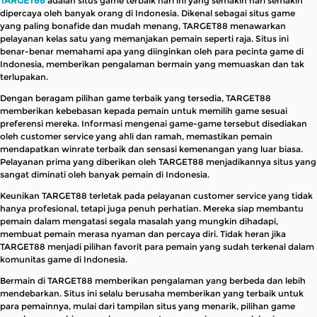
TARGET88
adalah situs game terbaik hari ini yang semakin hari semakin
dipercaya oleh banyak orang di Indonesia. Dikenal sebagai situs game
yang paling bonafide dan mudah menang, TARGET88 menawarkan
pelayanan kelas satu yang memanjakan pemain seperti raja. Situs ini
benar-benar memahami apa yang diinginkan oleh para pecinta game di
Indonesia, memberikan pengalaman bermain yang memuaskan dan tak
terlupakan.
Dengan beragam pilihan game terbaik yang tersedia, TARGET88
memberikan kebebasan kepada pemain untuk memilih game sesuai
preferensi mereka. Informasi mengenai game-game tersebut disediakan
oleh customer service yang ahli dan ramah, memastikan pemain
mendapatkan winrate terbaik dan sensasi kemenangan yang luar biasa.
Pelayanan prima yang diberikan oleh TARGET88 menjadikannya situs yang
sangat diminati oleh banyak pemain di Indonesia.
Keunikan TARGET88 terletak pada pelayanan customer service yang tidak
hanya profesional, tetapi juga penuh perhatian. Mereka siap membantu
pemain dalam mengatasi segala masalah yang mungkin dihadapi,
membuat pemain merasa nyaman dan percaya diri. Tidak heran jika
TARGET88 menjadi pilihan favorit para pemain yang sudah terkenal dalam
komunitas game di Indonesia.
Bermain di TARGET88 memberikan pengalaman yang berbeda dan lebih
mendebarkan. Situs ini selalu berusaha memberikan yang terbaik untuk
para pemainnya, mulai dari tampilan situs yang menarik, pilihan game