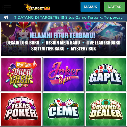
Beranda
MASUK
DAFTAR
ELAMAT DATANG DI TARGET88 !!! Situs Game Terbaik, Terpercaya, da
Sports
BARU
PROMO
Live Casino
BARU
IDNPoker
BARU
Slots
PROMO
IDNLIVE
BARU
Stream N Spin
Arcade
PROMO
Table Games
Lottery
BARU
PROMO
IDNRaffle