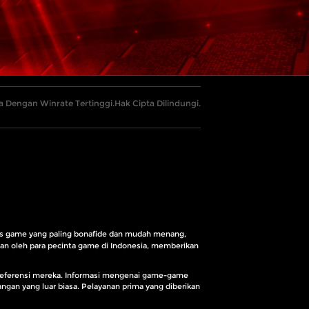
 Dengan Winrate Tertinggi.Hak Cipta Dilindungi.
itus game yang paling bonafide dan mudah menang,
an oleh para pecinta game di Indonesia, memberikan
referensi mereka. Informasi mengenai game-game
gan yang luar biasa. Pelayanan prima yang diberikan