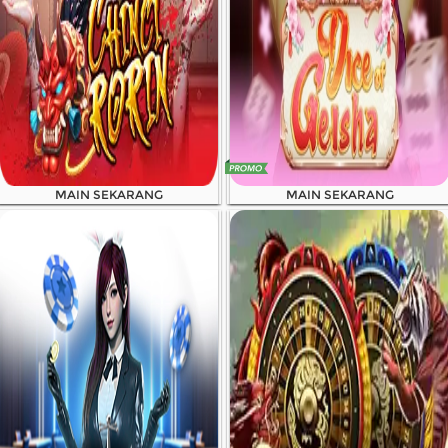
Referral
Promosi
Hubungi Kami
Live Chat
Pengaduan Customer
MAIN SEKARANG
MAIN SEKARANG
Pilih Bahasa:
MASUK
DAFTAR
&copy; TARGET88: Situs Game Gacor
Terpercaya di Indonesia Dengan Winrate
Tertinggi. Hak Cipta Dilindungi.